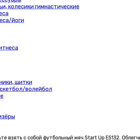
мьи, колесики гимнастические
еса
еса/йоги
итнеса
ники, щитки
скетбол/волейбол
е
изёры
те взять с собой футбольный мяч Start Up E5132. Облег