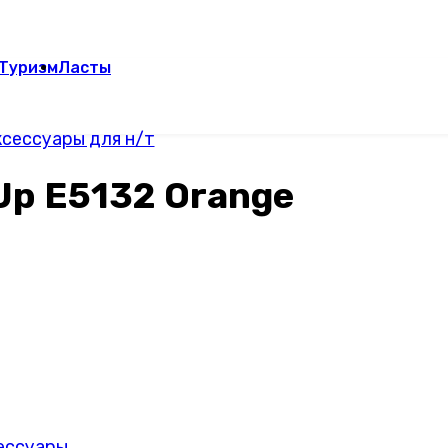
Туризм
Ласты
сессуары для н/т
Up E5132 Orange
сессуары