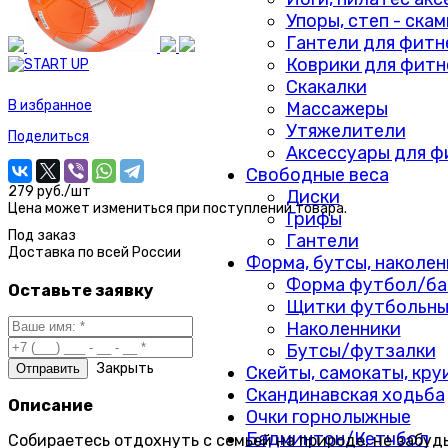
Упоры, степ - ска
Гантели для фитн
Коврики для фитн
Скакалки
В избранное
Массажеры
Утяжелители
Поделиться
Аксессуары для ф
Свободные веса
279 руб./шт
Диски
Цена может измениться при поступлении товара.
Грифы
Под заказ
Гантели
Доставка по
всей России
Форма, бутсы, наколен
Форма футбол/ба
Оставьте заявку
Щитки футбольны
Наколенники
Бутсы/футзалки
Закрыть
Скейты, самокаты, кру
Скандинавская ходьба
Описание
Очки горнолыжные
Бадминтон/Кетчбол
Собираетесь отдохнуть с семьей на природе, не забудь