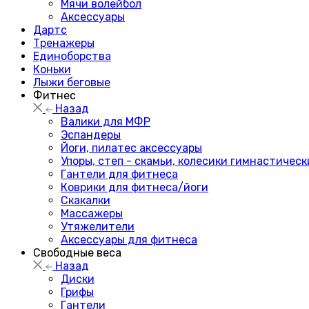
Мячи волейбол
Аксессуары
Дартс
Тренажеры
Единоборства
Коньки
Лыжи беговые
Фитнес
Назад
Валики для МФР
Эспандеры
Йоги, пилатес аксессуары
Упоры, степ - скамьи, колесики гимнастическ
Гантели для фитнеса
Коврики для фитнеса/йоги
Скакалки
Массажеры
Утяжелители
Аксессуары для фитнеса
Свободные веса
Назад
Диски
Грифы
Гантели