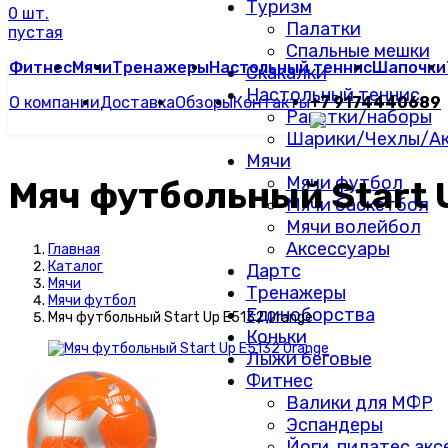
Туризм
0 шт.
Палатки
пустая
Спальные мешки
Фитнес
Мячи
Тренажеры
Настольный теннис
Шапочки
Скакалки
Настольный теннис
О компании
Доставка
Обзоры
Контакты
+7 9174440689
Ракетки/наборы
Шарики/Чехлы/Ак
Мячи
Мячи футбол
Мяч футбольный Start 
Мячи баскетбол
Мячи волейбол
Аксессуары
Главная
Каталог
Дартс
Мячи
Тренажеры
Мячи футбол
Единоборства
Мяч футбольный Start Up E5132 Orange
Коньки
Лыжи беговые
Фитнес
Валики для МФР
Эспандеры
Йоги, пилатес ак