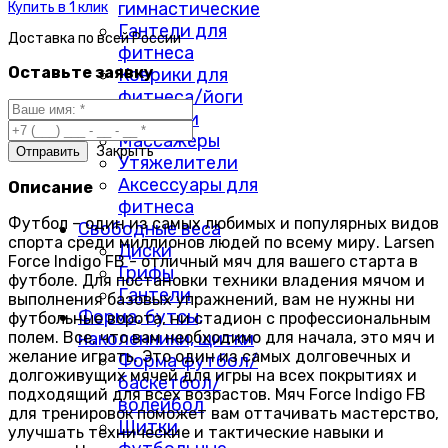
гимнастические
Купить в 1 клик
Гантели для
Доставка по
всей России
фитнеса
Оставьте заявку
Коврики для
фитнеса/йоги
Скакалки
Массажеры
Закрыть
Утяжелители
Аксессуары для
Описание
фитнеса
Футбол – один из самых любимых и популярных видов
Свободные веса
спорта среди миллионов людей по всему миру. Larsen
Диски
Force Indigo FB - отличный мяч для вашего старта в
Грифы
футболе. Для постановки техники владения мячом и
Гантели
выполнения базовых упражнений, вам не нужны ни
Форма, бутсы,
футбольные ворота, ни стадион с профессиональным
полем. Все, что вам необходимо для начала, это мяч и
наколенники, щитки
желание играть. Это один из самых долговечных и
Форма футбол/
долгоживущих мячей для игры на всех покрытиях и
баскетбол/
подходящий для всех возрастов. Мяч Force Indigo FB
волейбол
для тренировок поможет вам оттачивать мастерство,
Щитки
улучшать технические и тактические навыки и