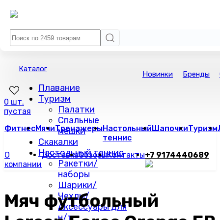
Каталог
Новинки
Бренды
Плавание
Туризм
0 шт.
Палатки
пустая
Спальные
Фитнес
Мячи
Тренажеры
Настольный
Шапочки
Туризм
мешки
теннис
Скакалки
Настольный теннис
О
Доставка
Обзоры
Контакты
+7 9174440689
Ракетки/
компании
наборы
Шарики/
Мяч футбольный
Чехлы/
Аксессуары для
н/т