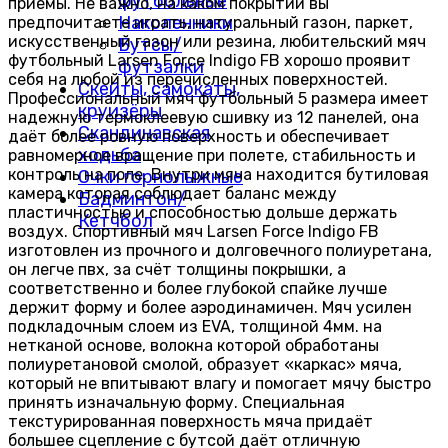
футбольные
приемы. Не важно, на каком покрытии вы
Наколенники
предпочитаете играть, натуральный газон, паркет,
искусственный газон или резина, любительский мяч
Бутсы/
футбольный Larsen Force Indigo FB хорошо проявит
футзалки
себя на любой из перечисленных поверхностей.
Скейты, самокаты,
Профессиональный мяч футбольный 5 размера имеет
круизёры
надежную термоклеевую сшивку из 12 панелей, она
Скандинавская
даёт более ровную поверхность и обеспечивает
ходьба
равномерное вращение при полете, стабильность и
контроль на поле. Внутри мяча находится бутиловая
Очки горнолыжные
камера которая соблюдает баланс между
Бадминтон/
пластичностью и способностью дольше держать
Кетчбол
воздух. Спортивный мяч Larsen Force Indigo FB
изготовлен из прочного и долговечного полиуретана,
он легче пвх, за счёт толщины покрышки, а
соответственно и более глубокой спайке лучше
держит форму и более аэродинамичен. Мяч усилен
подкладочным слоем из EVA, толщиной 4мм. на
нетканой основе, волокна которой обработаны
полиуретановой смолой, образует «каркас» мяча,
который не впитывают влагу и помогает мячу быстро
принять изначальную форму. Специальная
текстурированная поверхность мяча придаёт
большее сцепление с бутсой даёт отличную