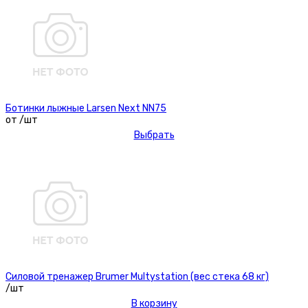
Ботинки лыжные Larsen Next NN75
от /шт
Выбрать
Силовой тренажер Brumer Multystation (вес стека 68 кг)
/шт
В корзину