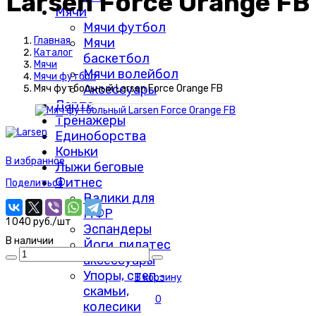
Larsen Force Orange FB
Мячи
Мячи футбол
Главная
Мячи
Каталог
баскетбол
Мячи
Мячи волейбол
Мячи футбол
Аксессуары
Мяч футбольный Larsen Force Orange FB
Дартс
Тренажеры
Единоборства
Коньки
В избранное
Лыжи беговые
Фитнес
Поделиться
Валики для
МФР
1 040 руб./шт
Эспандеры
В наличии
Йоги, пилатес
аксессуары
Упоры, степ -
В корзину
скамьи,
0
колесики