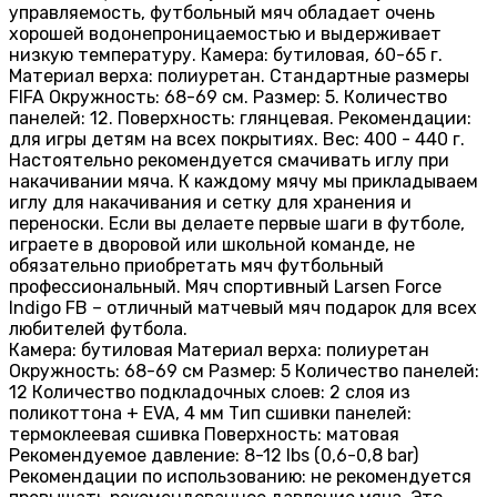
управляемость, футбольный мяч обладает очень
хорошей водонепроницаемостью и выдерживает
низкую температуру. Камера: бутиловая, 60-65 г.
Материал верха: полиуретан. Стандартные размеры
FIFA Окружность: 68-69 см. Размер: 5. Количество
панелей: 12. Поверхность: глянцевая. Рекомендации:
для игры детям на всех покрытиях. Вес: 400 - 440 г.
Настоятельно рекомендуется смачивать иглу при
накачивании мяча. К каждому мячу мы прикладываем
иглу для накачивания и сетку для хранения и
переноски. Если вы делаете первые шаги в футболе,
играете в дворовой или школьной команде, не
обязательно приобретать мяч футбольный
профессиональный. Мяч спортивный Larsen Force
Indigo FB – отличный матчевый мяч подарок для всех
любителей футбола.
Камера: бутиловая Материал верха: полиуретан
Окружность: 68-69 см Размер: 5 Количество панелей:
12 Количество подкладочных слоев: 2 слоя из
поликоттона + EVA, 4 мм Тип сшивки панелей:
термоклеевая сшивка Поверхность: матовая
Рекомендуемое давление: 8-12 lbs (0,6-0,8 bar)
Рекомендации по использованию: не рекомендуется