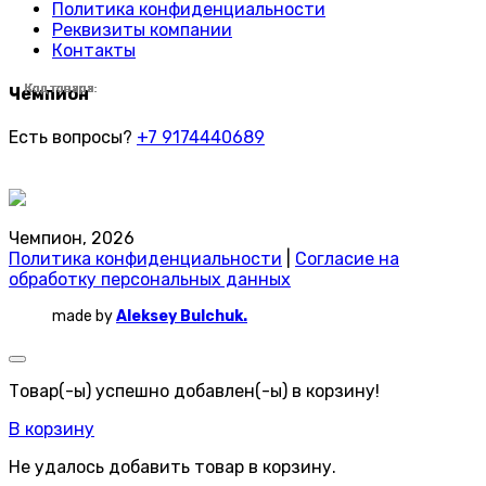
Политика конфиденциальности
Реквизиты компании
Контакты
Код товара:
Код товара:
Код товара:
Код товара:
Код товара:
Код товара:
Код товара:
Код товара:
Код товара:
Код товара:
Код товара:
Код товара:
Код товара:
Код товара:
Код товара:
Код товара:
Код товара:
Код товара:
Код товара:
Код товара:
Код товара:
Код товара:
Чемпион
Есть вопросы?
+7 9174440689
Чемпион, 2026
Политика конфиденциальности
|
Согласие на
обработку персональных данных
made by
Aleksey Bulchuk.
Товар(-ы) успешно добавлен(-ы) в корзину!
В корзину
Не удалось добавить товар в корзину.