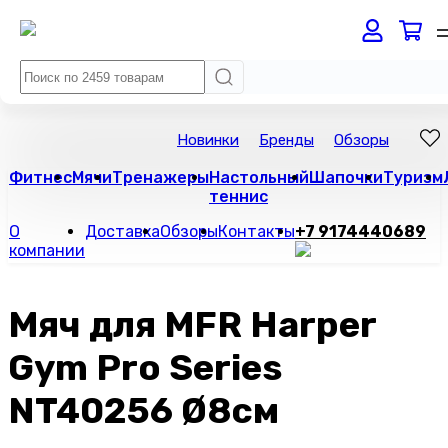
Новинки
Бренды
Обзоры
Фитнес
Мячи
Тренажеры
Настольный
Шапочки
Туризм
теннис
О
Доставка
Обзоры
Контакты
+7 9174440689
компании
Мяч для MFR Harper
Gym Pro Series
NT40256 Ø8см