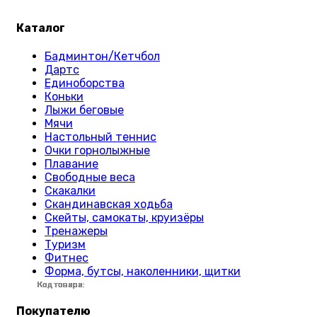
Каталог
Бадминтон/Кетчбол
Дартс
Единоборства
Коньки
Лыжи беговые
Мячи
Настольный теннис
Очки горнолыжные
Плавание
Свободные веса
Скакалки
Скандинавская ходьба
Скейты, самокаты, круизёры
Тренажеры
Туризм
Фитнес
Форма, бутсы, наколенники, щитки
Код товара:
Код товара:
Код товара:
Код товара:
Код товара:
Код товара:
Код товара:
Код товара:
Код товара:
Код товара:
Код товара:
Код товара:
Код товара:
Код товара:
Код товара:
Код товара:
Код товара:
Код товара:
Код товара:
Код товара:
Код товара:
Код товара:
Код товара:
Код товара:
Покупателю