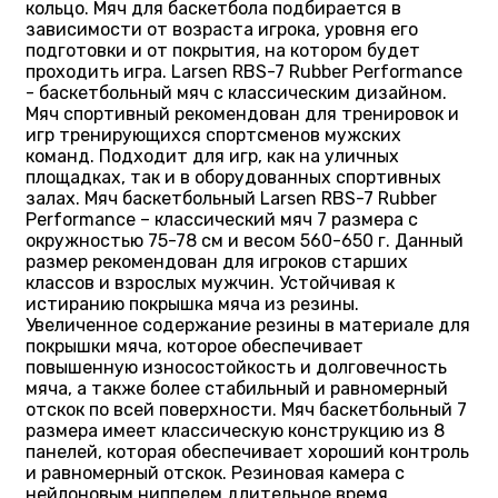
кольцо. Мяч для баскетбола подбирается в
зависимости от возраста игрока, уровня его
подготовки и от покрытия, на котором будет
проходить игра. Larsen RBS-7 Rubber Performance
- баскетбольный мяч с классическим дизайном.
Мяч спортивный рекомендован для тренировок и
игр тренирующихся спортсменов мужских
команд. Подходит для игр, как на уличных
площадках, так и в оборудованных спортивных
залах. Мяч баскетбольный Larsen RBS-7 Rubber
Performance – классический мяч 7 размера с
окружностью 75-78 см и весом 560-650 г. Данный
размер рекомендован для игроков старших
классов и взрослых мужчин. Устойчивая к
истиранию покрышка мяча из резины.
Увеличенное содержание резины в материале для
покрышки мяча, которое обеспечивает
повышенную износостойкость и долговечность
мяча, а также более стабильный и равномерный
отскок по всей поверхности. Мяч баскетбольный 7
размера имеет классическую конструкцию из 8
панелей, которая обеспечивает хороший контроль
и равномерный отскок. Резиновая камера с
нейлоновым ниппелем длительное время