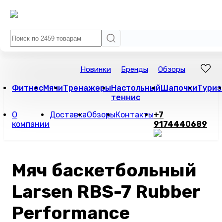
Новинки
Бренды
Обзоры
Фитнес
Мячи
Тренажеры
Настольный
Шапочки
Туриз
теннис
О
Доставка
Обзоры
Контакты
+7
компании
9174440689
Мяч баскетбольный
Larsen RBS-7 Rubber
Performance