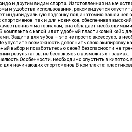
вондо и другим видам спорта. Изготовленная из качест
ы и удобства использования, рекомендуется опустить к
ует индивидуальную подгонку под анатомию вашей челю
 спортсменов, так и для новичков, обеспечивая высокий
 качественным материалам, она обладает необходимыми
 В комплекте с капой идет удобный пластиковый кейс дл
ми. Защита для зубов — это не просто аксессуар, а не
 Не упустите возможность дополнить свою экипировку к
ный выбор и позаботьтесь о своей безопасности на тре
нии результатов, не беспокоясь о возможных травмах.
челюсть Особенности: необходимо опустить в кипяток, 
ны: для начинающих спортсменов В комплекте: пластиков