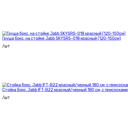
Груша бокс. на стойке Jabb SKYSRS-018 красный (120-150см)
/шт
Стойка бокс. Jabb IFT-B22 красный/черный 180 см, с присосками
/шт