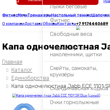
Нов
Лыжи беговые
Фитнес
Мячи
Тренажеры
Настольный теннис
Шапочки
Фитнес
О компании
Доставка
Обзоры
Контакты
+7 9174440689
Свободные веса
Капа одночелюстная Jab
Форма, бутсы,
наколенники, щитки
Главная
Скейты, самокаты,
Каталог
круизёры
Единоборства
Капа одночелюстная Jabb ECE 1101 SR
Скандинавская ходьба
Очки горнолыжные