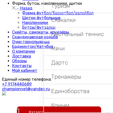
Форма, бутсы, наколенники, щитки
Туризм
Назад
Форма футбол/баскетбол/волейбол
Щитки футбольные
Скакалки
Наколенники
Бутсы/футзалки
Скейты, самокаты, круизёры
Настольный теннис
Скандинавская ходьба
Очки горнолыжные
Бадминтон/Кетчбол
Мячи
О компании
Доставка
Обзоры
Дартс
Контакты
Мой кабинет
Тренажеры
Единый номер телефона:
+7 9174440689
championnet@yandex.ru
Единоборства
Коньки
Каталог