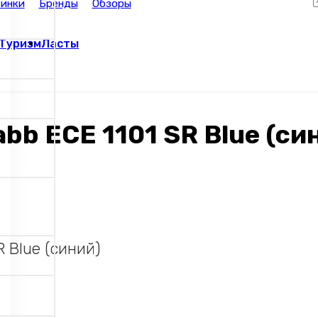
инки
Бренды
Обзоры
Туризм
Ласты
b ECE 1101 SR Blue (си
 Blue (синий)