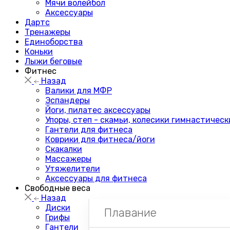
Мячи волейбол
Аксессуары
Дартс
Тренажеры
Единоборства
Коньки
Лыжи беговые
Фитнес
Назад
Валики для МФР
Эспандеры
Йоги, пилатес аксессуары
Упоры, степ - скамьи, колесики гимнастическ
Гантели для фитнеса
Коврики для фитнеса/йоги
Скакалки
Массажеры
Утяжелители
Аксессуары для фитнеса
Свободные веса
Назад
Диски
Плавание
Грифы
Гантели