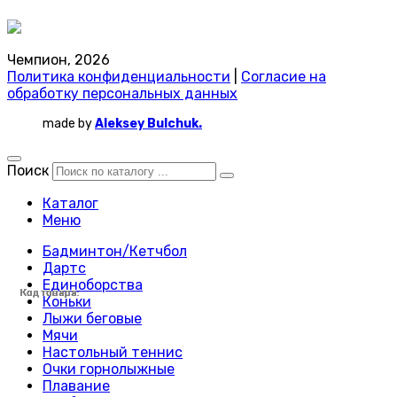
Чемпион, 2026
Политика конфиденциальности
|
Согласие на
обработку персональных данных
made by
Aleksey Bulchuk.
Поиск
Каталог
Меню
Бадминтон/Кетчбол
Дартс
Единоборства
Код товара:
Код товара:
Код товара:
Код товара:
Код товара:
Код товара:
Код товара:
Код товара:
Код товара:
Код товара:
Код товара:
Код товара:
Код товара:
Код товара:
Код товара:
Код товара:
Код товара:
Код товара:
Код товара:
Код товара:
Код товара:
Код товара:
Код товара:
Коньки
Лыжи беговые
Мячи
Настольный теннис
Очки горнолыжные
Плавание