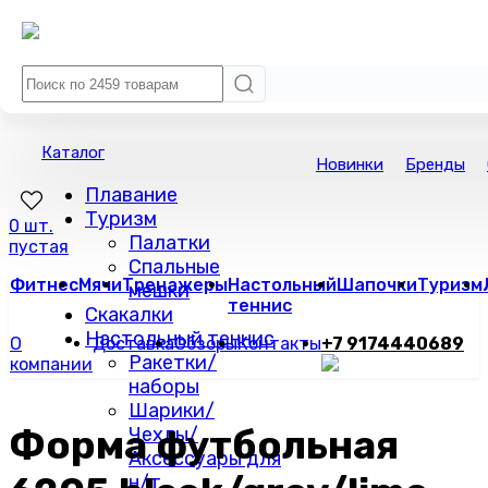
Каталог
Новинки
Бренды
Плавание
Туризм
0 шт.
Палатки
пустая
Спальные
Фитнес
Мячи
Тренажеры
Настольный
Шапочки
Туризм
мешки
теннис
Скакалки
Настольный теннис
О
Доставка
Обзоры
Контакты
+7 9174440689
Ракетки/
компании
наборы
Шарики/
Форма футбольная
Чехлы/
Аксессуары для
н/т