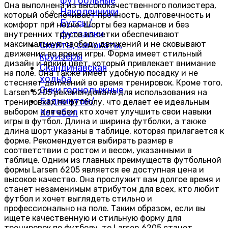
футбольные
Она выполнена из высококачественного полиэстера,
Наколенники
который обеспечивает прочность, долговечность и
Бутсы/
комфорт при носке. Шорты без карманов и без
футзалки
внутренних трусов из сетки обеспечивают
максимальную свободу движений и не сковывают
Скейты, самокаты,
движения во время игры. Форма имеет стильный
круизёры
дизайн и яркий цвет, который привлекает внимание
Скандинавская
на поле. Она также имеет удобную посадку и не
ходьба
стесняет движений во время тренировок. Кроме того,
Очки горнолыжные
Larsen 6205 рекомендована для использования на
Бадминтон/
тренировках по футболу, что делает ее идеальным
выбором для всех, кто хочет улучшить свои навыки
Кетчбол
игры в футбол. Длина и ширина футболки, а также
длина шорт указаны в таблице, которая прилагается к
форме. Рекомендуется выбирать размер в
соответствии с ростом и весом, указанными в
таблице. Одним из главных преимуществ футбольной
формы Larsen 6205 является ее доступная цена и
высокое качество. Она прослужит вам долгое время и
станет незаменимым атрибутом для всех, кто любит
футбол и хочет выглядеть стильно и
профессионально на поле. Таким образом, если вы
ищете качественную и стильную форму для
тренировок по футболу, то Larsen 6205 станет