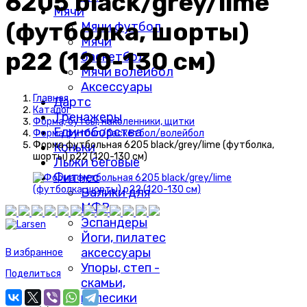
6205 black/grey/lime
Мячи
(футболка, шорты)
Мячи футбол
Мячи
р22 (120-130 см)
баскетбол
Мячи волейбол
Аксессуары
Главная
Дартс
Каталог
Тренажеры
Форма, бутсы, наколенники, щитки
Единоборства
Форма футбол/баскетбол/волейбол
Форма футбольная 6205 black/grey/lime (футболка,
Коньки
шорты) р22 (120-130 см)
Лыжи беговые
Фитнес
Валики для
МФР
Эспандеры
Йоги, пилатес
аксессуары
В избранное
Упоры, степ -
Поделиться
скамьи,
колесики