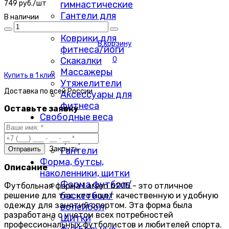
гимнастические
749 руб./шт
Гантели для
В наличии
фитнеса
Коврики для
В корзину
фитнеса/йоги
Скакалки
0
Массажеры
Купить в 1 клик
Утяжелители
Доставка по
всей России
Аксессуары для
фитнеса
Оставьте заявку
Свободные веса
Диски
Грифы
Закрыть
Гантели
Форма, бутсы,
Описание
наколенники, щитки
Форма футбол/
Футбольная форма Larsen 6205 - это отличное
баскетбол/
решение для тех, кто ищет качественную и удобную
одежду для занятий спортом. Эта форма была
волейбол
разработана с учетом всех потребностей
Щитки
профессиональных футболистов и любителей спорта.