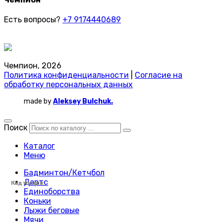
Есть вопросы?
+7 9174440689
Чемпион, 2026
Политика конфиденциальности
|
Согласие на
обработку персональных данных
made by
Aleksey Bulchuk.
Поиск
Каталог
Меню
Бадминтон/Кетчбол
Дартс
Код товара:
Код товара:
Код товара:
Код товара:
Код товара:
Код товара:
Код товара:
Код товара:
Код товара:
Код товара:
Код товара:
Код товара:
Код товара:
Код товара:
Код товара:
Код товара:
Код товара:
Код товара:
Код товара:
Код товара:
Код товара:
Код товара:
Код товара:
Код товара:
Единоборства
Коньки
Лыжи беговые
Мячи