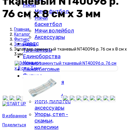
тканевый NT40096 р.
Мячи
76 см х 8 см х 3 мм
Мячи футбол
Мячи
баскетбол
Главная
Мячи волейбол
Каталог
Аксессуары
Фитнес
Дартс
Эспандеры
Тренажеры
Эспандер замкнутый тканевый NT40096 р. 76 см х 8 см х
3 мм
Единоборства
Коньки
Лыжи беговые
Фитнес
Валики для
МФР
Эспандеры
Йоги, пилатес
аксессуары
Упоры, степ -
В избранное
скамьи,
Поделиться
колесики