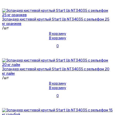
Эспандер кистевой круглый Start Up NT34035 с рельефом 25
кг оранжев
/шт
В корзину
В корзину
0
Эспандер кистевой круглый Start Up NT34035 с рельефом 20
кг лайм
/шт
В корзину
В корзину
0