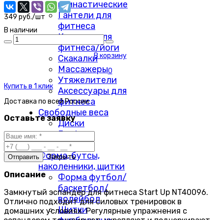
гимнастические
Гантели для
349 руб./шт
фитнеса
В наличии
Коврики для
фитнеса/йоги
В корзину
Скакалки
Массажеры
0
Утяжелители
Купить в 1 клик
Аксессуары для
фитнеса
Доставка по
всей России
Свободные веса
Оставьте заявку
Диски
Грифы
Гантели
Форма, бутсы,
Закрыть
наколенники, щитки
Описание
Форма футбол/
баскетбол/
Замкнутый эспандер для фитнеса Start Up NT40096.
волейбол
Отлично подходит для силовых тренировок в
Щитки
домашних условиях. Регулярные упражнения с