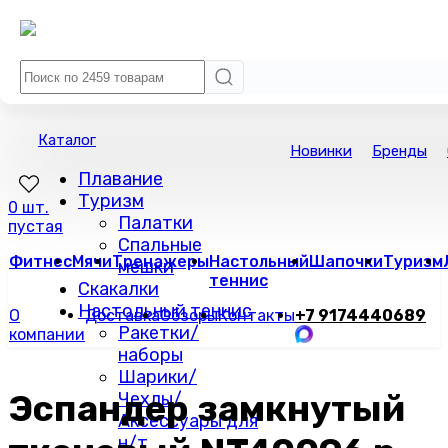
Каталог
Новинки
Бренды
Плавание
Туризм
0 шт.
Палатки
пустая
Спальные
Фитнес
Мячи
Тренажеры
Настольный
Шапочки
Туризм
мешки
теннис
Скакалки
Настольный теннис
О
Доставка
Обзоры
Контакты
+7 9174440689
Ракетки/
компании
наборы
Шарики/
Эспандер замкнутый
Чехлы/
Аксессуары для
н/т