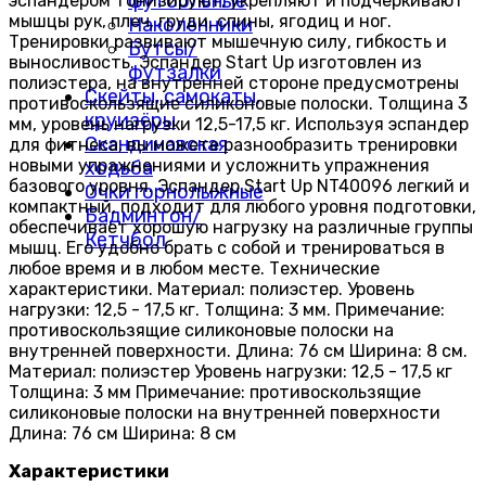
футбольные
эспандером тонизируют, укрепляют и подчеркивают
мышцы рук, плеч, груди, спины, ягодиц и ног.
Наколенники
Тренировки развивают мышечную силу, гибкость и
Бутсы/
выносливость. Эспандер Start Up изготовлен из
футзалки
полиэстера, на внутренней стороне предусмотрены
Скейты, самокаты,
противоскользящие силиконовые полоски. Толщина 3
круизёры
мм, уровень нагрузки 12,5-17,5 кг. Используя эспандер
Скандинавская
для фитнеса, вы можете разнообразить тренировки
новыми упражнениями и усложнить упражнения
ходьба
базового уровня. Эспандер Start Up NT40096 легкий и
Очки горнолыжные
компактный, подходит для любого уровня подготовки,
Бадминтон/
обеспечивает хорошую нагрузку на различные группы
Кетчбол
мышц. Его удобно брать с собой и тренироваться в
любое время и в любом месте. Технические
характеристики. Материал: полиэстер. Уровень
нагрузки: 12,5 - 17,5 кг. Толщина: 3 мм. Примечание:
противоскользящие силиконовые полоски на
внутренней поверхности. Длина: 76 см Ширина: 8 см.
Материал: полиэстер Уровень нагрузки: 12,5 - 17,5 кг
Толщина: 3 мм Примечание: противоскользящие
силиконовые полоски на внутренней поверхности
Длина: 76 см Ширина: 8 см
Характеристики