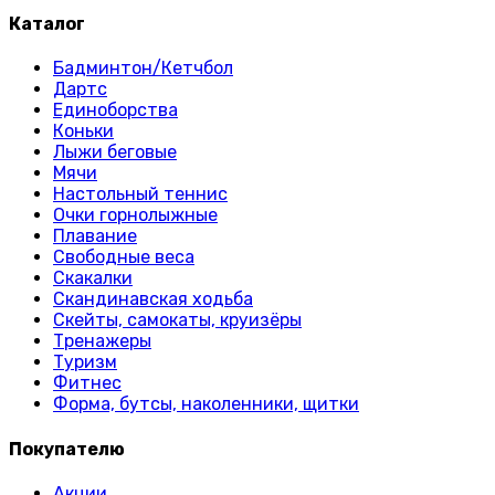
Каталог
Бадминтон/Кетчбол
Дартс
Единоборства
Коньки
Лыжи беговые
Мячи
Настольный теннис
Очки горнолыжные
Плавание
Свободные веса
Скакалки
Скандинавская ходьба
Скейты, самокаты, круизёры
Тренажеры
Туризм
Фитнес
Форма, бутсы, наколенники, щитки
Покупателю
Акции