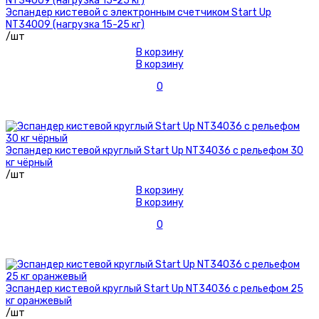
Эспандер кистевой с электронным счетчиком Start Up
NT34009 (нагрузка 15-25 кг)
/шт
В корзину
В корзину
0
Эспандер кистевой круглый Start Up NT34036 с рельефом 30
кг чёрный
/шт
В корзину
В корзину
0
Эспандер кистевой круглый Start Up NT34036 с рельефом 25
кг оранжевый
/шт