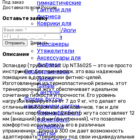
гимнастические
Под заказ
Доставка по
всей России
Гантели для
фитнеса
Оставьте заявку
Коврики для
фитнеса/йоги
Скакалки
Закрыть
Массажеры
Утяжелители
Описание
Аксессуары для
фитнеса
Эспандер (трубка) Start Up NT36025 — это не просто
Свободные веса
инструмент для тренировок, это ваш надежный
помощник в достижении фитнес-целей.
Диски
Изготовленный из термопластичной резины, этот
Грифы
тренировочный жгут обеспечивает идеальное
Гантели
сочетание гибкости и прочности. Его уровень
Форма, бутсы,
нагрузки варьируется от 7 до 9 кг, что делает его
наколенники, щитки
отличным выбором как для новичков, так и для
Форма футбол/
опытных спортсменов. Диаметр жгута составляет 12
мм (внешний) и 8 мм (внутренний), что позволяет
баскетбол/
комфортно использовать его в различных
волейбол
упражнениях. Длина в 300 см дает возможность
Щитки
адаптировать тренировку под свои индивидуальные