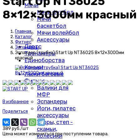
Start Up NT36025
Мячи
8×12×3000мм красный
Мячи футбол
Мячи
баскетбол
Главная
Мячи волейбол
Каталог
Аксессуары
Фитнес
Дартс
Эспандеры
Тренажеры
Эспандер (трубка) Start Up NT36025 8×12×3000мм
красный
Единоборства
Коньки
Лыжи беговые
Фитнес
Валики для
МФР
Эспандеры
В избранное
Йоги, пилатес
Поделиться
аксессуары
Упоры, степ -
скамьи,
389 руб./шт
Цена может измениться при поступлении товара.
колесики