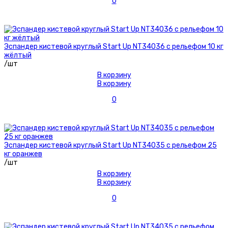
0
Эспандер кистевой круглый Start Up NT34036 с рельефом 10 кг
жёлтый
/шт
В корзину
В корзину
0
Эспандер кистевой круглый Start Up NT34035 с рельефом 25
кг оранжев
/шт
В корзину
В корзину
0