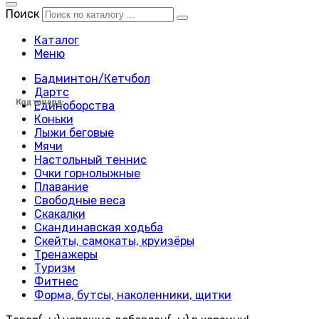
Поиск
Каталог
Меню
Бадминтон/Кетчбол
Дартс
Код товара:
Код товара:
Код товара:
Код товара:
Код товара:
Код товара:
Код товара:
Код товара:
Код товара:
Код товара:
Код товара:
Код товара:
Код товара:
Код товара:
Код товара:
Код товара:
Код товара:
Код товара:
Код товара:
Код товара:
Код товара:
Код товара:
Код товара:
Код товара:
Единоборства
Коньки
Лыжи беговые
Мячи
Настольный теннис
Очки горнолыжные
Плавание
Свободные веса
Скакалки
Скандинавская ходьба
Скейты, самокаты, круизёры
Тренажеры
Туризм
Фитнес
Форма, бутсы, наколенники, щитки