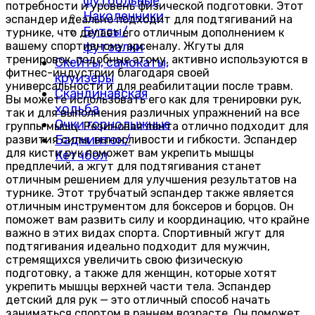
футбольные
потребности и уровень физической подготовки. Этот
Наколенники
эспандер идеально подходит для подтягиваний на
Бутсы/
турнике, что делает его отличным дополнением к
вашему спортивному арсеналу. Жгуты для
футзалки
тренировок, подобные этому, активно используются в
Скейты, самокаты,
фитнес-индустрии благодаря своей
круизёры
универсальности и для реабилитации после травм.
Скандинавская
Вы можете использовать его как для тренировки рук,
ходьба
так и для выполнения различных упражнений на все
Очки горнолыжные
группы мышц. Резиновая лента отлично подходит для
Бадминтон/
развития силы, выносливости и гибкости. Эспандер
для кисти рук поможет вам укрепить мышцы
Кетчбол
предплечий, а жгут для подтягивания станет
отличным решением для улучшения результатов на
турнике. Этот трубчатый эспандер также является
отличным инструментом для боксеров и борцов. Он
поможет вам развить силу и координацию, что крайне
важно в этих видах спорта. Спортивный жгут для
подтягивания идеально подходит для мужчин,
стремящихся увеличить свою физическую
подготовку, а также для женщин, которые хотят
укрепить мышцы верхней части тела. Эспандер
детский для рук — это отличный способ начать
заниматься спортом в раннем возрасте. Он поможет