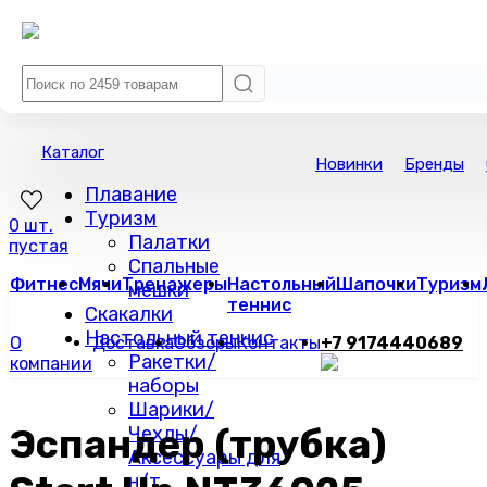
Каталог
Новинки
Бренды
Плавание
Туризм
0 шт.
Палатки
пустая
Спальные
Фитнес
Мячи
Тренажеры
Настольный
Шапочки
Туризм
мешки
теннис
Скакалки
Настольный теннис
О
Доставка
Обзоры
Контакты
+7 9174440689
Ракетки/
компании
наборы
Шарики/
Эспандер (трубка)
Чехлы/
Аксессуары для
н/т