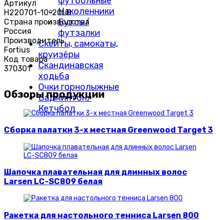
футбольные
Артикул
Наколенники
H220701-10-20LB
Бутсы/
Страна производства
Россия
футзалки
Производитель
Скейты, самокаты,
Fortius
круизёры
Код товара
Скандинавская
370301
ходьба
Очки горнолыжные
Обзоры продукции
Бадминтон/
Кетчбол
Сборка палатки 3-х местная Greenwood Target 3
Шапочка плавательная для длинных волос
Larsen LC-SC809 белая
Ракетка для настольного тенниса Larsen 800