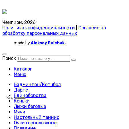
Чемпион, 2026
Политика конфиденциальности
|
Согласие на
обработку персональных данных
made by
Aleksey Bulchuk.
Поиск
Каталог
Меню
Бадминтон/Кетчбол
Дартс
Единоборства
Код товара:
Код товара:
Код товара:
Код товара:
Код товара:
Код товара:
Код товара:
Код товара:
Код товара:
Код товара:
Код товара:
Код товара:
Код товара:
Код товара:
Код товара:
Код товара:
Код товара:
Код товара:
Код товара:
Код товара:
Код товара:
Код товара:
Код товара:
Код товара:
Коньки
Лыжи беговые
Мячи
Настольный теннис
Очки горнолыжные
Плавание