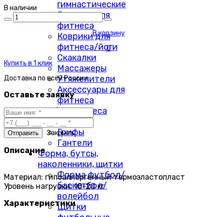
гимнастические
В наличии
Гантели для
фитнеса
В корзину
Коврики для
фитнеса/йоги
0
Скакалки
Купить в 1 клик
Массажеры
Утяжелители
Доставка по
всей России
Аксессуары для
Оставьте заявку
фитнеса
Свободные веса
Диски
Грифы
Закрыть
Гантели
Описание
Форма, бутсы,
наколенники, щитки
Форма футбол/
Материал: гипоаллергенный термоэластопласт
баскетбол/
Уровень нагрузки: 10-20 кг
волейбол
Характеристики
Щитки