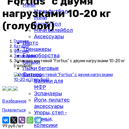
"Fortius" с двумя
Мячи
нагрузками 10-20 кг
Мячи футбол
Мячи
(голубой)
баскетбол
Мячи волейбол
Аксессуары
Главная
Дартс
Каталог
Тренажеры
Фитнес
Единоборства
Эспандеры
Эспандер кистевой "Fortius" с двумя нагрузками 10-20 кг
Коньки
(голубой)
Лыжи беговые
Фитнес
Валики для
МФР
Эспандеры
Йоги, пилатес
В избранное
аксессуары
Поделиться
Упоры, степ -
скамьи,
колесики
99 руб./шт