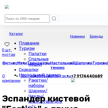
Каталог
Новинки
Бренды
Плавание
Туризм
0 шт.
Палатки
пустая
Спальные
Фитнес
Мячи
Тренажеры
Настольный
Шапочки
Туризм
мешки
теннис
Скакалки
Настольный теннис
О
Доставка
Обзоры
Контакты
+7 9174440689
Ракетки/
компании
наборы
Шарики/
Эспандер кистевой
Чехлы/
Аксессуары для
н/т