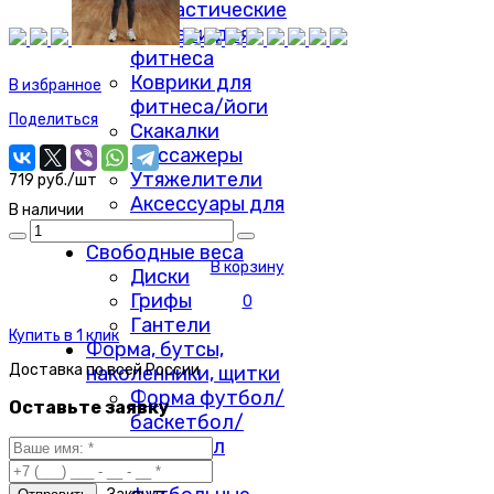
гимнастические
Гантели для
фитнеса
Коврики для
В избранное
фитнеса/йоги
Поделиться
Скакалки
Массажеры
Утяжелители
719 руб./шт
Аксессуары для
В наличии
фитнеса
Свободные веса
В корзину
Диски
Грифы
0
Гантели
Купить в 1 клик
Форма, бутсы,
Доставка по
всей России
наколенники, щитки
Форма футбол/
Оставьте заявку
баскетбол/
волейбол
Щитки