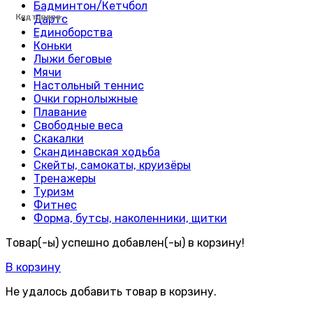
Бадминтон/Кетчбол
Код товара:
Код товара:
Код товара:
Код товара:
Код товара:
Код товара:
Код товара:
Код товара:
Код товара:
Код товара:
Код товара:
Код товара:
Код товара:
Код товара:
Код товара:
Код товара:
Код товара:
Код товара:
Код товара:
Код товара:
Код товара:
Код товара:
Код товара:
Код товара:
Дартс
Единоборства
Коньки
Лыжи беговые
Мячи
Настольный теннис
Очки горнолыжные
Плавание
Свободные веса
Скакалки
Скандинавская ходьба
Скейты, самокаты, круизёры
Тренажеры
Туризм
Фитнес
Форма, бутсы, наколенники, щитки
Товар(-ы) успешно добавлен(-ы) в корзину!
В корзину
Не удалось добавить товар в корзину.