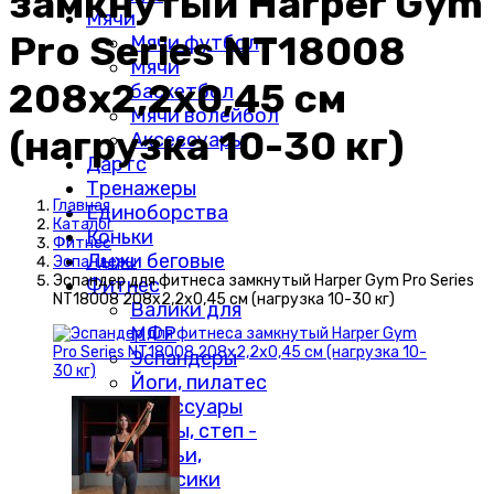
замкнутый Harper Gym
Мячи
Pro Series NT18008
Мячи футбол
Мячи
208х2,2х0,45 см
баскетбол
Мячи волейбол
(нагрузка 10-30 кг)
Аксессуары
Дартс
Тренажеры
Главная
Единоборства
Каталог
Коньки
Фитнес
Лыжи беговые
Эспандеры
Эспандер для фитнеса замкнутый Harper Gym Pro Series
Фитнес
NT18008 208х2,2х0,45 см (нагрузка 10-30 кг)
Валики для
МФР
Эспандеры
Йоги, пилатес
аксессуары
Упоры, степ -
скамьи,
колесики