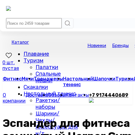
Каталог
Новинки
Бренды
Плавание
Туризм
0 шт.
Палатки
пустая
Спальные
Фитнес
Мячи
Тренажеры
Настольный
Шапочки
Туризм
мешки
теннис
Скакалки
Настольный теннис
О
Доставка
Обзоры
Контакты
+7 9174440689
Ракетки/
компании
наборы
Шарики/
Эспандер для фитнеса
Чехлы/
Аксессуары для
н/т