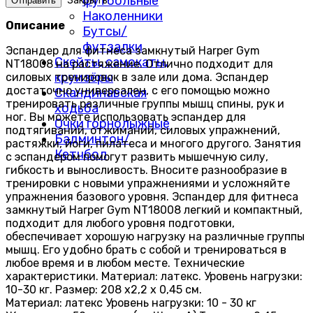
футбольные
Закрыть
Наколенники
Описание
Бутсы/
футзалки
Эспандер для фитнеса замкнутый Harper Gym
Скейты, самокаты,
NT18008 на растяжение. Отлично подходит для
круизёры
силовых тренировок в зале или дома. Эспандер
достаточно универсален, с его помощью можно
Скандинавская
тренировать различные группы мышц спины, рук и
ходьба
ног. Вы можете использовать эспандер для
Очки горнолыжные
подтягиваний, отжиманий, силовых упражнений,
Бадминтон/
растяжки, йоги, пилатеса и многого другого. Занятия
Кетчбол
с эспандером помогут развить мышечную силу,
гибкость и выносливость. Вносите разнообразие в
тренировки с новыми упражнениями и усложняйте
упражнения базового уровня. Эспандер для фитнеса
замкнутый Harper Gym NT18008 легкий и компактный,
подходит для любого уровня подготовки,
обеспечивает хорошую нагрузку на различные группы
мышц. Его удобно брать с собой и тренироваться в
любое время и в любом месте. Технические
характеристики. Материал: латекс. Уровень нагрузки:
10-30 кг. Размер: 208 х2,2 х 0,45 см.
Материал: латекс Уровень нагрузки: 10 - 30 кг