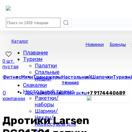
Каталог
Новинки
Бренды
Плавание
Туризм
0 шт.
Палатки
пустая
Спальные
Фитнес
Мячи
Тренажеры
Настольный
Шапочки
Туризм
мешки
теннис
Скакалки
Настольный теннис
О
Доставка
Обзоры
Контакты
+7 9174440689
Ракетки/
компании
наборы
Шарики/
Дротики Larsen
Чехлы/
Аксессуары для
н/т