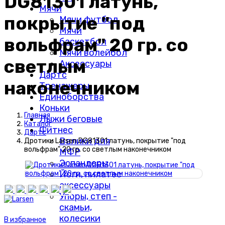
DG81301 латунь,
Мячи
покрытие "под
Мячи футбол
Мячи
вольфрам" 20 гр. со
баскетбол
Мячи волейбол
светлым
Аксессуары
Дартс
наконечником
Тренажеры
Единоборства
Коньки
Главная
Лыжи беговые
Каталог
Фитнес
Дартс
Валики для
Дротики Larsen DG81301 латунь, покрытие "под
вольфрам" 20 гр. со светлым наконечником
МФР
Эспандеры
Йоги, пилатес
аксессуары
Упоры, степ -
скамьи,
колесики
В избранное