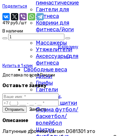
гимнастические
Поделиться
Гантели для
фитнеса
Коврики для
419 руб./шт
фитнеса/йоги
В наличии
Скакалки
Массажеры
В корзину
Утяжелители
Аксессуары для
0
фитнеса
Купить в 1 клик
Свободные веса
Доставка по
всей России
Диски
Грифы
Оставьте заявку
Гантели
Форма, бутсы,
наколенники, щитки
Форма футбол/
Закрыть
баскетбол/
Описание
волейбол
Щитки
Латунные дротики Larsen DG81301 это