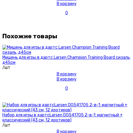
В корзину
0
Похожие товары
Мишень для игры в дартс Larsen Champion Training Board сизаль,
д45см
/шт
В корзину
В корзину
0
Набор для игры в дартсLarsen DG541705 2-в-1: магнитный +
классический (43 см, 12 дротиков)
/шт
В корзину