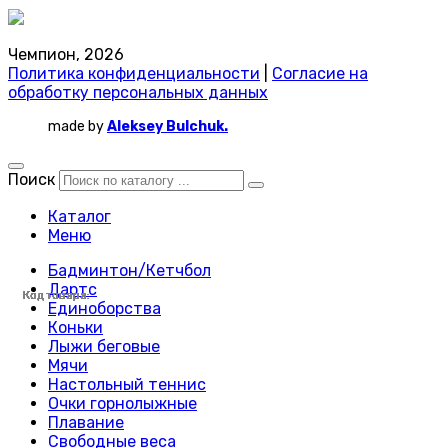
Чемпион, 2026
Политика конфиденциальности
|
Согласие на
обработку персональных данных
made by
Aleksey Bulchuk.
Поиск
Каталог
Меню
Бадминтон/Кетчбол
Дартс
Код товара:
Код товара:
Код товара:
Код товара:
Код товара:
Код товара:
Код товара:
Код товара:
Код товара:
Код товара:
Код товара:
Код товара:
Код товара:
Код товара:
Код товара:
Код товара:
Код товара:
Код товара:
Код товара:
Код товара:
Код товара:
Код товара:
Код товара:
Код товара:
Единоборства
Коньки
Лыжи беговые
Мячи
Настольный теннис
Очки горнолыжные
Плавание
Свободные веса