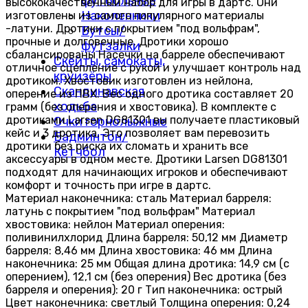
футбольные
высококачественный набор для игры в дартс. Они
Наколенники
изготовлены из самого популярного материалы
-латуни. Дротики с покрытием "под вольфрам",
Бутсы/
прочные и долговечные. Дротики хорошо
футзалки
сбалансированы Насечки на барреле обеспечивают
Скейты, самокаты,
отличное сцепление с рукой и улучшает контроль над
круизёры
дротиком. Хвостовик изготовлен из нейлона,
Скандинавская
оперение из ПВХ. Вес одного дротика составляет 20
ходьба
грамм (без оперения и хвостовика). В комплекте с
дротиками Larsen DG81301 вы получаете пластиковый
Очки горнолыжные
кейс и 3 дротика. Это позволяет вам перевозить
Бадминтон/
дротики без риска их сломать и хранить все
Кетчбол
аксессуары в одном месте. Дротики Larsen DG81301
подходят для начинающих игроков и обеспечивают
комфорт и точность при игре в дартс.
Материал наконечника: сталь Материал барреля:
латунь с покрытием "под вольфрам" Материал
хвостовика: нейлон Материал оперения:
поливинилхлорид Длина барреля: 50,12 мм Диаметр
барреля: 8,46 мм Длина хвостовика: 46 мм Длина
наконечника: 25 мм Общая длина дротика: 14,9 см (с
оперением), 12,1 см (без оперения) Вес дротика (без
барреля и оперения): 20 г Тип наконечника: острый
Цвет наконечника: светлый Толщина оперения: 0,24