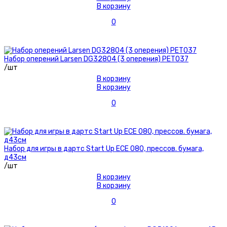
В корзину
0
Набор оперений Larsen DG32804 (3 оперения) PET037
/шт
В корзину
В корзину
0
Набор для игры в дартс Start Up ECE 080, прессов. бумага,
д43см
/шт
В корзину
В корзину
0