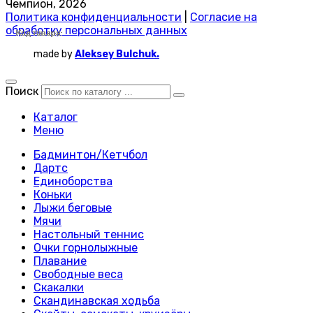
Чемпион, 2026
Политика конфиденциальности
|
Согласие на
обработку персональных данных
Код товара:
Код товара:
Код товара:
Код товара:
Код товара:
Код товара:
Код товара:
Код товара:
Код товара:
Код товара:
Код товара:
Код товара:
Код товара:
Код товара:
Код товара:
Код товара:
Код товара:
Код товара:
Код товара:
Код товара:
Код товара:
Код товара:
Код товара:
Код товара:
made by
Aleksey Bulchuk.
Поиск
Каталог
Меню
Бадминтон/Кетчбол
Дартс
Единоборства
Коньки
Лыжи беговые
Мячи
Настольный теннис
Очки горнолыжные
Плавание
Свободные веса
Скакалки
Скандинавская ходьба