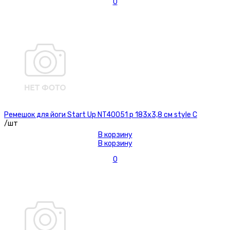
0
Ремешок для йоги Start Up NT40051 р 183х3,8 см style C
/шт
В корзину
В корзину
0