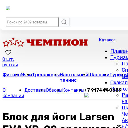
Каталог
Плава
Туриз
0 шт.
Па
пустая
Сп
Фитнес
Мячи
Тренажеры
Настольный
Шапочки
Туризм
м
теннис
Скакал
Настол
О
Доставка
Обзоры
Контакты
+7 9174440689
Ра
компании
на
Ш
Блок для йоги Larsen
Че
Ак
н/