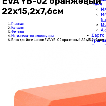
EVA YB-02 оранжевый
Мячи
22х15,2х7,6см
Мя
М
ба
Главная
Мя
Каталог
Ак
Фитнес
Дартс
Йоги, пилатес аксессуары
Трена
Блок для йоги Larsen EVA YB-02 оранжевый 22х15,2х7,6см
Едино
Коньки
Лыжи 
Фитне
Ва
М
Эс
Йо
ак
Уп
ск
ко