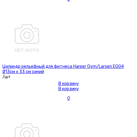
Цилиндр рельефный для фитнеса Harper Gym/Larsen EG04
Ø13см х 33 см синий
/шт
В корзину
В корзину
0