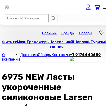
Новинки
Бренды
Обзоры
Фитнес
Мячи
Тренажеры
Настольный
Шапочки
Туризм
теннис
О
Доставка
Обзоры
Контакты
+7 9174440689
компании
6975 NEW Ласты
укороченные
силиконовые Larsen