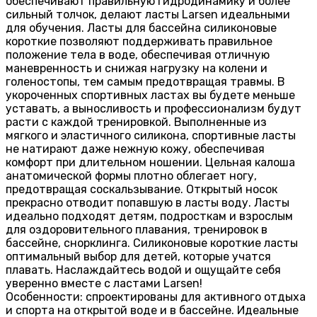
обеспечивают правильную гидродинамику и более
сильный толчок, делают ласты Larsen идеальными
для обучения. Ласты для бассейна силиконовые
короткие позволяют поддерживать правильное
положение тела в воде, обеспечивая отличную
маневренность и снижая нагрузку на колени и
голеностопы, тем самым предотвращая травмы. В
укороченных спортивных ластах вы будете меньше
уставать, а выносливость и профессионализм будут
расти с каждой тренировкой. Выполненные из
мягкого и эластичного силикона, спортивные ласты
не натирают даже нежную кожу, обеспечивая
комфорт при длительном ношении. Цельная калоша
анатомической формы плотно облегает ногу,
предотвращая соскальзывание. Открытый носок
прекрасно отводит попавшую в ласты воду. Ласты
идеально подходят детям, подросткам и взрослым
для оздоровительного плавания, тренировок в
бассейне, снорклинга. Силиконовые короткие ласты
оптимальный выбор для детей, которые учатся
плавать. Наслаждайтесь водой и ощущайте себя
уверенно вместе с ластами Larsen!
Особенности: спроектированы для активного отдыха
и спорта на открытой воде и в бассейне. Идеальные