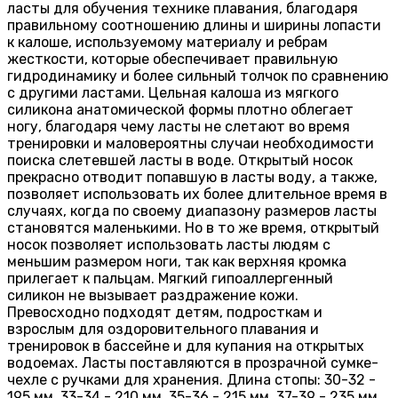
ласты для обучения технике плавания, благодаря
правильному соотношению длины и ширины лопасти
к калоше, используемому материалу и ребрам
жесткости, которые обеспечивает правильную
гидродинамику и более сильный толчок по сравнению
с другими ластами. Цельная калоша из мягкого
силикона анатомической формы плотно облегает
ногу, благодаря чему ласты не слетают во время
тренировки и маловероятны случаи необходимости
поиска слетевшей ласты в воде. Открытый носок
прекрасно отводит попавшую в ласты воду, а также,
позволяет использовать их более длительное время в
случаях, когда по своему диапазону размеров ласты
становятся маленькими. Но в то же время, открытый
носок позволяет использовать ласты людям с
меньшим размером ноги, так как верхняя кромка
прилегает к пальцам. Мягкий гипоаллергенный
силикон не вызывает раздражение кожи.
Превосходно подходят детям, подросткам и
взрослым для оздоровительного плавания и
тренировок в бассейне и для купания на открытых
водоемах. Ласты поставляются в прозрачной сумке-
чехле с ручками для хранения. Длина стопы: 30-32 -
195 мм, 33-34 - 210 мм, 35-36 - 215 мм, 37-39 - 235 мм,