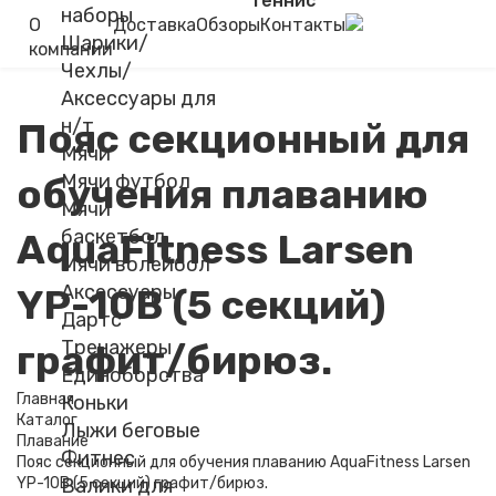
теннис
наборы
О
Доставка
Обзоры
Контакты
Шарики/
компании
Чехлы/
Аксессуары для
н/т
Пояс секционный для
Мячи
Мячи футбол
обучения плаванию
Мячи
баскетбол
AquaFitness Larsen
Мячи волейбол
Аксессуары
YP-10B (5 секций)
Дартс
Тренажеры
графит/бирюз.
Единоборства
Главная
Коньки
Каталог
Лыжи беговые
Плавание
Фитнес
Пояс секционный для обучения плаванию AquaFitness Larsen
YP-10B (5 секций) графит/бирюз.
Валики для