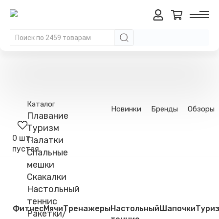
Каталог
Новинки
Бренды
Обзоры
Плавание
Туризм
0 шт.
Палатки
пустая
Спальные
мешки
Скакалки
Настольный
теннис
Фитнес
Мячи
Тренажеры
Настольный
Шапочки
Тури
Ракетки/