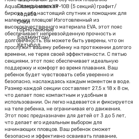
Скандинавская
AquaFitness Larsen YP-10B (5 секций) графит/
бирюза - это настоящий спутник и помощник для
ходьба
маленьких пловцов! Изготовленный из
Очки
высококачественного материала EVA, этот пояс
горнолыжные
обеспечивает непревзойденную прочность и
Бадминтон/
долговечность. Вы можете быть уверены, что он
Кетчбол
прослужит вашему ребенку на протяжении долгого
времени, не теряя своей эффективности. С пятью
секциями, этот пояс обеспечивает идеальную
поддержку и комфорт во время плавания. Ваш
ребенок будет чувствовать себя уверенно и
безопасно, наслаждаясь каждым моментом в воде.
Размер каждой секции составляет 27,5 х 18 х 8 см,
что делает пояс компактным и удобным в
использовании. Он легко надевается и фиксируется
на теле ребенка, не ограничивая его движения.
Этот пояс предназначен для детей от 3 до 5 лет,
что делает его идеальным выбором для
начинающих пловцов. Ваш ребенок сможет
безопасно и эффективно осваивать плавание,