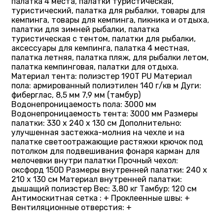
палатка 4 места, палатки туристическая,
туристический, палатка для рыбалки, товары для
кемпинга, товары для кемпинга, пикника и отдыха,
палатки для зимней рыбалки, палатка
туристическая с тентом, палатки для рыбалки,
аксессуары для кемпинга, палатка 4 местная,
палатка летняя, палатка пляж, для рыбалки летом,
палатка кемпинговая, палатки для отдыха.
Материал тента: полиэстер 190T PU Материал
пола: армированный полиэтилен 140 г/кв м Дуги:
фиберглас, 8,5 мм 7,9 мм (тамбур)
Водонепроницаемость пола: 3000 мм
Водонепроницаемость тента: 3000 мм Размеры
палатки: 330 х 240 х 130 см Дополнительно:
улучшенная застежка-молния на чехле и на
палатке светоотражающие растяжки крючок под
потолком для подвешивания фонаря карман для
мелочевки внутри палатки Прочный чехол:
оксфорд 150D Размеры внутренней палатки: 240 х
210 х 130 см Материал внутренней палатки:
дышащий полиэстер Вес: 3,80 кг Тамбур: 120 см
Антимоскитная сетка : + Проклеенные швы: +
Вентиляционные отверстия: +