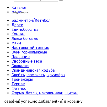
Каталог
Меню
Код товара:
Код товара:
Код товара:
Код товара:
Код товара:
Код товара:
Код товара:
Код товара:
Код товара:
Код товара:
Код товара:
Код товара:
Код товара:
Код товара:
Код товара:
Код товара:
Код товара:
Код товара:
Код товара:
Код товара:
Код товара:
Код товара:
Код товара:
Код товара:
Бадминтон/Кетчбол
Дартс
Единоборства
Коньки
Лыжи беговые
Мячи
Настольный теннис
Очки горнолыжные
Плавание
Свободные веса
Скакалки
Скандинавская ходьба
Скейты, самокаты, круизёры
Тренажеры
Туризм
Фитнес
Форма, бутсы, наколенники, щитки
Товар(-ы) успешно добавлен(-ы) в корзину!