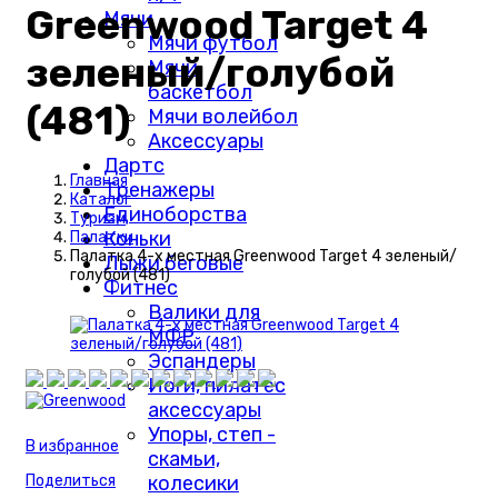
Greenwood Target 4
Мячи
Мячи футбол
зеленый/голубой
Мячи
баскетбол
(481)
Мячи волейбол
Аксессуары
Дартс
Главная
Тренажеры
Каталог
Единоборства
Туризм
Коньки
Палатки
Палатка 4-х местная Greenwood Target 4 зеленый/
Лыжи беговые
голубой (481)
Фитнес
Валики для
МФР
Эспандеры
Йоги, пилатес
аксессуары
Упоры, степ -
В избранное
скамьи,
колесики
Поделиться