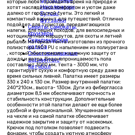
футбольные
которые любят проводить время на природе и
Наколенники
хотят насладиться комфортом и уютом даже
далеко от городской суеты. Это легкий и
Бутсы/
компактный вариант для путешествий. Отлично
футзалки
подойдет для туристов, передвигающихся
Скейты, самокаты,
налегке, для пеших походов, для велосипедных и
круизёры
мотоциклетных маршрутов, для охоты и летней
Скандинавская
рыбалки Материал тента изготовлен из прочного
ходьба
полиэстера 190T PU с напылением из полиуретана
Очки горнолыжные
, который обеспечивает надежную защиту от
дождя и ветра. Водонепроницаемость пола
Бадминтон/
составляет 3000 мм, тента - 3000 мм, что
Кетчбол
гарантирует сухую и комфортную среду даже во
время сильных ливней. Палатка имеет размеры
330 х 240 х 130 см. Размер внутренней палатки:
240*210см., высота- 130см. Дуги из фибергласса
диаметром 8,5 мм обеспечивают прочность и
стабильность конструкции. Дополнительные
особенности этой палатки делают ее еще более
удобной и функциональной. Улучшенная молния
на чехле и на самой палатке обеспечивает
надежное закрытие и защиту от насекомых.
Крючок под потолком позволяет подвесить
фонарик, чтобы создать уютную атмосферу