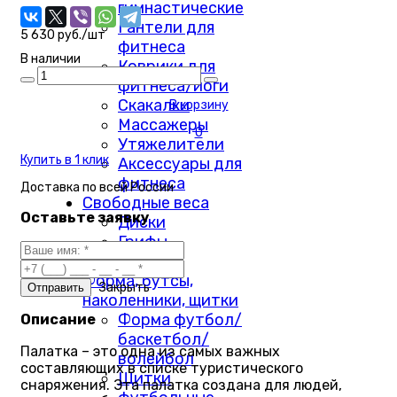
гимнастические
Гантели для
5 630 руб./шт
фитнеса
В наличии
Коврики для
фитнеса/йоги
Скакалки
В корзину
Массажеры
0
Утяжелители
Купить в 1 клик
Аксессуары для
фитнеса
Доставка по
всей России
Свободные веса
Оставьте заявку
Диски
Грифы
Гантели
Форма, бутсы,
Закрыть
наколенники, щитки
Форма футбол/
Описание
баскетбол/
Палатка – это одна из самых важных
волейбол
составляющих в списке туристического
Щитки
снаряжения. Эта палатка создана для людей,