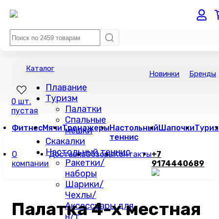
Каталог
Новинки
Бренды
Плавание
Туризм
0 шт.
Палатки
пустая
Спальные
Фитнес
Мячи
Тренажеры
Настольный
Шапочки
Туриз
мешки
теннис
Скакалки
Настольный теннис
О
Доставка
Обзоры
Контакты
+7
Ракетки/
компании
9174440689
наборы
Шарики/
Чехлы/
Палатка 4-х местная
Аксессуары для
н/т