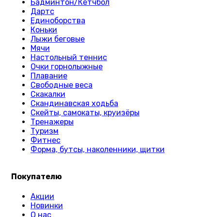
Бадминтон/Кетчбол
Дартс
Единоборства
Коньки
Лыжи беговые
Мячи
Настольный теннис
Очки горнолыжные
Плавание
Свободные веса
Скакалки
Скандинавская ходьба
Скейты, самокаты, круизёры
Тренажеры
Туризм
Фитнес
Форма, бутсы, наколенники, щитки
Покупателю
Акции
Новинки
О нас