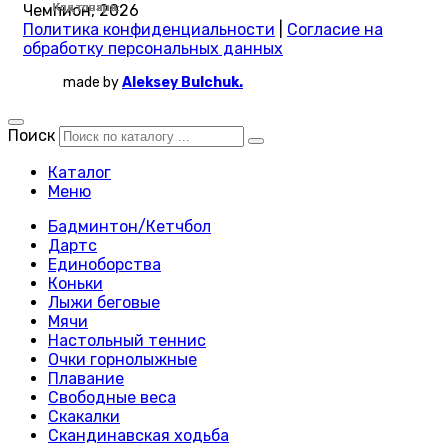
Код товара:
Код товара:
Код товара:
Код товара:
Код товара:
Код товара:
Код товара:
Код товара:
Код товара:
Код товара:
Код товара:
Код товара:
Код товара:
Код товара:
Код товара:
Код товара:
Код товара:
Код товара:
Код товара:
Код товара:
Код товара:
Код товара:
Код товара:
Код товара:
Чемпион, 2026
Политика конфиденциальности
|
Согласие на
обработку персональных данных
made by
Aleksey Bulchuk.
Поиск
Каталог
Меню
Бадминтон/Кетчбол
Дартс
Единоборства
Коньки
Лыжи беговые
Мячи
Настольный теннис
Очки горнолыжные
Плавание
Свободные веса
Скакалки
Скандинавская ходьба