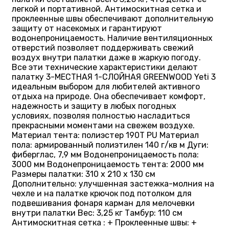
легкой и портативной. Антимоскитная сетка и
проклеенные швы обеспечивают дополнительную
защиту от насекомых и гарантируют
водонепроницаемость. Наличие вентиляционных
отверстий позволяет поддерживать свежий
воздух внутри палатки даже в жаркую погоду.
Все эти технические характеристики делают
палатку 3-МЕСТНАЯ 1-СЛОЙНАЯ GREENWOOD Yeti 3
идеальным выбором для любителей активного
отдыха на природе. Она обеспечивает комфорт,
надежность и защиту в любых погодных
условиях, позволяя полностью насладиться
прекрасными моментами на свежем воздухе.
Материал тента: полиэстер 190T PU Материал
пола: армированный полиэтилен 140 г/кв м Дуги:
фиберглас, 7,9 мм Водонепроницаемость пола:
3000 мм Водонепроницаемость тента: 2000 мм
Размеры палатки: 310 х 210 х 130 см
Дополнительно: улучшенная застежка-молния на
чехле и на палатке крючок под потолком для
подвешивания фонаря карман для мелочевки
внутри палатки Вес: 3,25 кг Тамбур: 110 см
Антимоскитная сетка : + Проклеенные швы: +