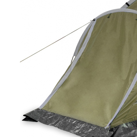
гимнастические
Гантели для
фитнеса
Коврики для
фитнеса/йоги
Скакалки
Массажеры
Утяжелители
Аксессуары для
фитнеса
Свободные веса
Диски
Грифы
Гантели
Форма, бутсы,
наколенники, щитки
Форма футбол/
баскетбол/
волейбол
Щитки