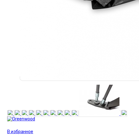
футбольные
Наколенники
Бутсы/
футзалки
Скейты, самокаты,
круизёры
Скандинавская
ходьба
Очки горнолыжные
Бадминтон/
Кетчбол
В избранное