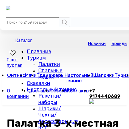
Каталог
Новинки
Бренды
Плавание
Туризм
0 шт.
Палатки
пустая
Спальные
Фитнес
Мячи
Тренажеры
Настольный
Шапочки
Туриз
мешки
теннис
Скакалки
Настольный теннис
О
Доставка
Обзоры
Контакты
+7
Ракетки/
компании
9174440689
наборы
Шарики/
Чехлы/
Палатка 3-х местная
Аксессуары для
н/т