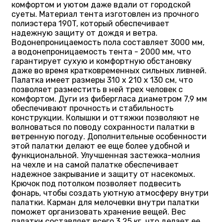
комфортом и уютом даже вдали от городской
суеты. Материал тента изготовлен из прочного
полиэстера 190T, который обеспечивает
надежную защиту от дождя и ветра.
Водонепроницаемость пола составляет 3000 мм,
а водонепроницаемость тента - 2000 мм, что
гарантирует сухую и комфортную обстановку
даже во время кратковременных сильных ливней.
Палатка имеет размеры 310 х 210 х 130 см, что
позволяет разместить в ней трех человек с
комфортом. Дуги из фибергласа диаметром 7,9 мм
обеспечивают прочность и стабильность
конструкции. Колышки и оттяжки позволяют не
волноваться по поводу сохранности палатки в
ветренную погоду. Дополнительные особенности
этой палатки делают ее еще более удобной и
функциональной. Улучшенная застежка-молния
на чехле и на самой палатке обеспечивает
надежное закрывание и защиту от насекомых.
Крючок под потолком позволяет подвесить
фонарь, чтобы создать уютную атмосферу внутри
палатки. Карман для мелочевки внутри палатки
поможет организовать хранение вещей. Вес
палатки составляет всего 3,25 кг, что делает ее