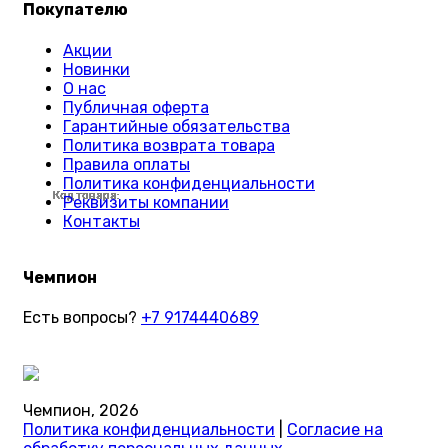
Покупателю
Акции
Новинки
О нас
Публичная оферта
Гарантийные обязательства
Политика возврата товара
Правила оплаты
Политика конфиденциальности
Код товара:
Код товара:
Код товара:
Код товара:
Код товара:
Код товара:
Код товара:
Код товара:
Код товара:
Код товара:
Код товара:
Код товара:
Код товара:
Код товара:
Код товара:
Код товара:
Код товара:
Код товара:
Код товара:
Код товара:
Код товара:
Код товара:
Код товара:
Код товара:
Реквизиты компании
Контакты
Чемпион
Есть вопросы?
+7 9174440689
Чемпион, 2026
Политика конфиденциальности
|
Согласие на