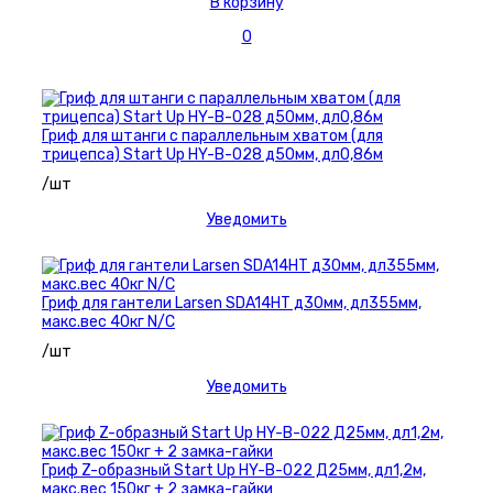
В корзину
0
Гриф для штанги с параллельным хватом (для
трицепса) Start Up HY-B-028 д50мм, дл0,86м
/шт
Уведомить
Гриф для гантели Larsen SDA14HT д30мм, дл355мм,
макс.вес 40кг N/C
/шт
Уведомить
Гриф Z-образный Start Up HY-B-022 Д25мм, дл1,2м,
макс.вес 150кг + 2 замка-гайки