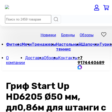
Новинки
Бренды
Обзоры
Фитнес
Мячи
Тренажеры
Настольный
Шапочки
Туриз
теннис
О
Доставка
Обзоры
Контакты
+7
компании
9174440689
Гриф Start Up
HD6205 Ø50 мм,
дл0,86м для штанги с