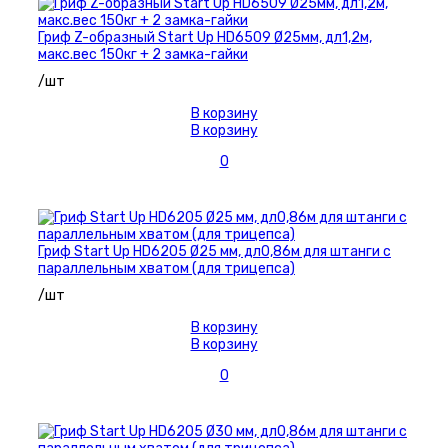
Гриф Z-образный Start Up HD6509 Ø25мм, дл1,2м,
макс.вес 150кг + 2 замка-гайки
/шт
В корзину
В корзину
0
Гриф Start Up HD6205 Ø25 мм, дл0,86м для штанги с
параллельным хватом (для трицепса)
/шт
В корзину
В корзину
0