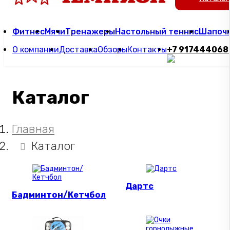
Фитнес
Мячи
Тренажеры
Настольный теннис
Шапоч
О компании
Доставка
Обзоры
Контакты
+7 917444068
Каталог
Главная
Каталог
Дартс
Бадминтон/Кетчбол