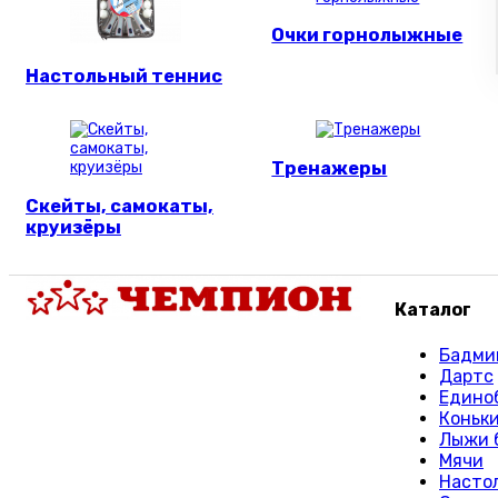
Очки горнолыжные
Настольный теннис
Тренажеры
Скейты, самокаты,
круизёры
Каталог
Бадми
Дартс
Едино
Коньк
Лыжи 
Мячи
Насто