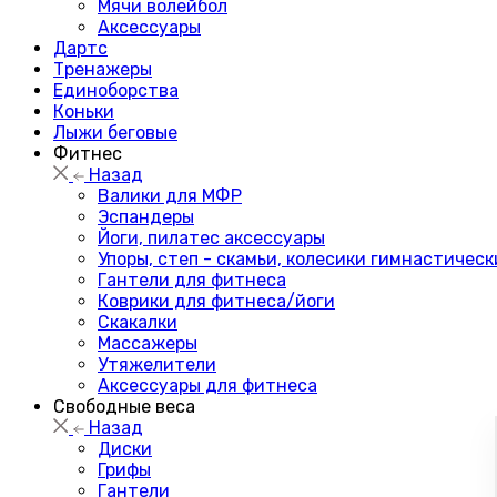
Мячи волейбол
Аксессуары
Дартс
Тренажеры
Единоборства
Коньки
Лыжи беговые
Фитнес
Назад
Валики для МФР
Эспандеры
Йоги, пилатес аксессуары
Упоры, степ - скамьи, колесики гимнастическ
Гантели для фитнеса
Коврики для фитнеса/йоги
Скакалки
Массажеры
Утяжелители
Аксессуары для фитнеса
Свободные веса
Назад
Диски
Грифы
Гантели