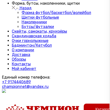
Форма, бутсы, наколенники, щитки
Назад
Форма футбол/баскетбол/волейбол
Щитки футбольные
Наколенники
Бутсы/футзалки
Скейты, самокаты, круизёры
Скандинавская ходьба
Очки горнолыжные
Бадминтон/Кетчбол
О компании
Доставка
Обзоры
Контакты
Мой кабинет
Единый номер телефона:
+7 9174440689
championnet@yandex.ru
Каталог