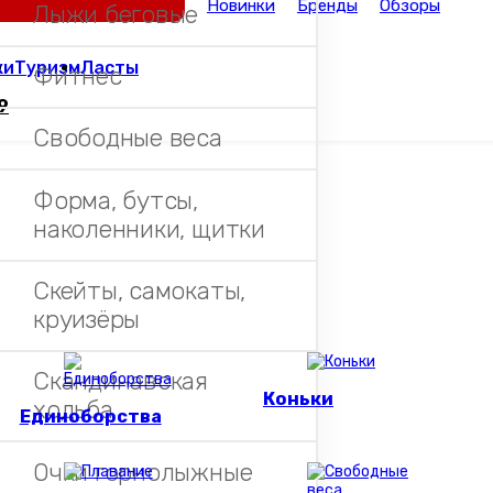
Новинки
Бренды
Обзоры
Лыжи беговые
ки
Туризм
Ласты
Фитнес
9
Свободные веса
Форма, бутсы,
наколенники, щитки
Скейты, самокаты,
круизёры
Скандинавская
Коньки
ходьба
Единоборства
Очки горнолыжные