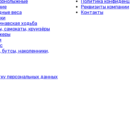
горнолыжные
Политика конфиденц
ние
Реквизиты компании
дные веса
Контакты
лки
инавская ходьба
, самокаты, круизёры
жеры
м
с
 бутсы, наколенники,
тку персональных данных