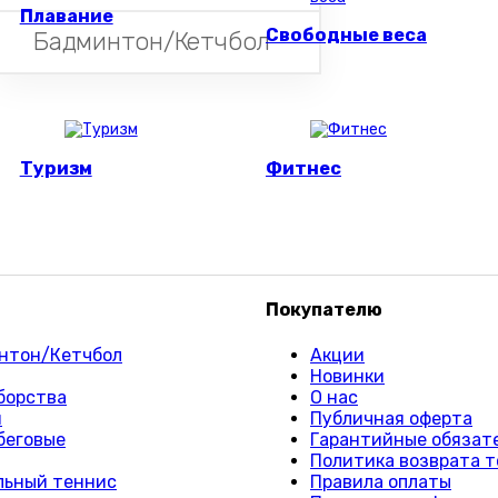
Плавание
Свободные веса
Бадминтон/Кетчбол
Туризм
Фитнес
Покупателю
нтон/Кетчбол
Акции
Новинки
борства
О нас
и
Публичная оферта
беговые
Гарантийные обязат
Политика возврата т
льный теннис
Правила оплаты