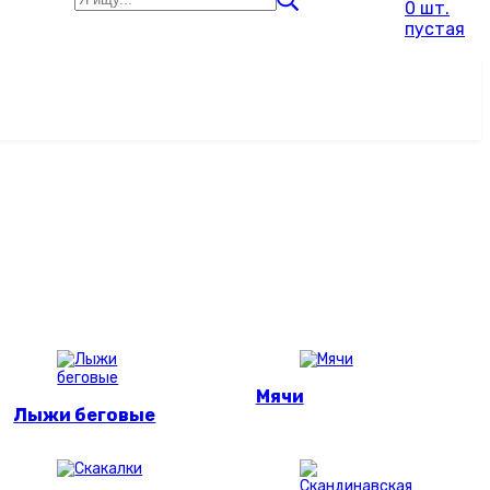
0 шт.
пустая
Мячи
Лыжи беговые