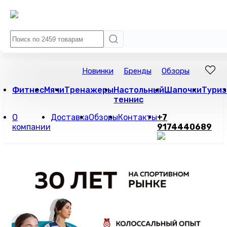
Новинки
Бренды
Обзоры
Фитнес
Мячи
Тренажеры
Настольный
Шапочки
Туриз
теннис
О
Доставка
Обзоры
Контакты
+7
компании
9174440689