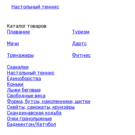
Настольный теннис
Каталог товаров
Плавание
Туризм
Мячи
Дартс
Тренажеры
Фитнес
Скакалки
Настольный теннис
Единоборства
Коньки
Лыжи беговые
Свободные веса
Форма, бутсы, наколенники, щитки
Скейты, самокаты, круизёры
Скандинавская ходьба
Очки горнолыжные
Бадминтон/Кетчбол